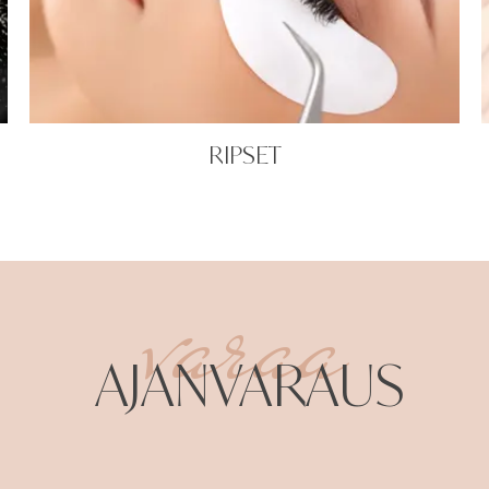
RIPSET
varaa
AJANVARAUS