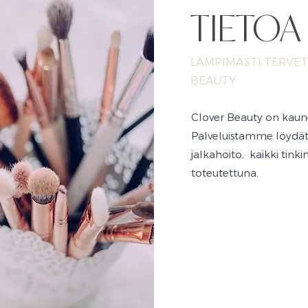
TIETOA
LÄMPIMÄSTI TERVE
BEAUTY
Clover Beauty on kaune
Palveluistamme löydät 
jalkahoito, kaikki tin
toteutettuna.