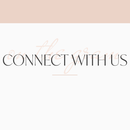
on the gram
CONNECT WITH US