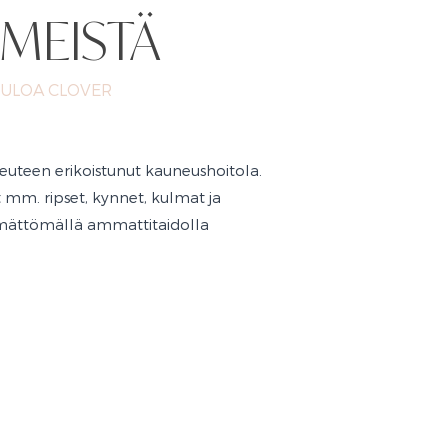
 MEISTÄ
TULOA CLOVER
uteen erikoistunut kauneushoitola.
mm. ripset, kynnet, kulmat ja
kimättömällä ammattitaidolla